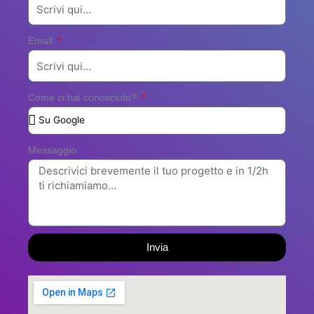
Email
Come ci hai conosciuto?
Messaggio
Invia